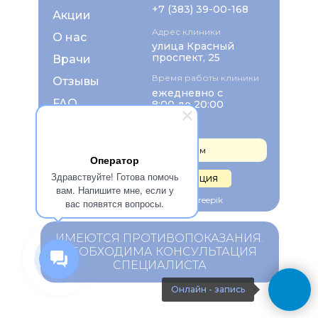
+7 (383) 39-00-168
Акции
Адрес клиники
О нас
улица Красный
проспект, 25
Врачи
Время работы клиники
Отзывы
ежедневно с
FAQ
8:00 до 20:00
Контакты
Записаться на прием
Оператор
Здравствуйте! Готова помочь
Правовая информация
вам. Напишите мне, если у
Изображения взяты с Freepik
вас появятся вопросы.
ИМЕЮТСЯ ПРОТИВОПОКАЗАНИЯ.
НЕОБХОДИМА КОНСУЛЬТАЦИЯ
СПЕЦИАЛИСТА
Онлайн - запись