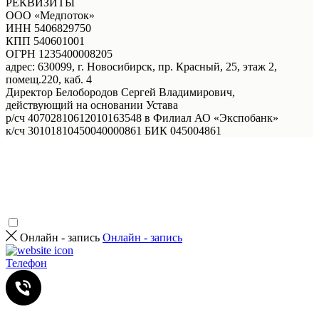
РЕКВИЗИТЫ
ООО «Медпоток»
ИНН 5406829750
КПП 540601001
ОГРН 1235400008205
адрес: 630099, г. Новосибирск, пр. Красный, 25, этаж 2,
помещ.220, каб. 4
Директор Белобородов Сергей Владимирович,
действующий на основании Устава
р/сч 40702810612010163548 в Филиал АО «Экспобанк»
к/сч 30101810450040000861 БИК 045004861
Онлайн - запись
Онлайн - запись
Телефон