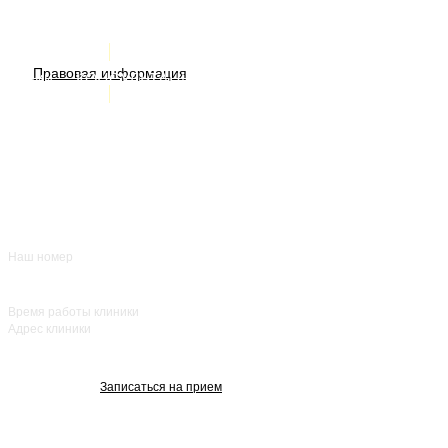
Услуги
ИМЕЮТСЯ ПРОТИВОПОКАЗАНИЯ. НЕОБХОДИМА
Правовая информация
Акции
КОНСУЛЬТАЦИЯ СПЕЦИАЛИСТА
Врачи
О нас
+7 (383) 39-00-168
Отзывы
FAQ
Контакты
Наш номер
ежедневно с 8:00
до 20:00
Время работы клиники
Адрес клиники
улица Красный
проспект, 25
Записаться на прием
Изображения взяты с Freepik