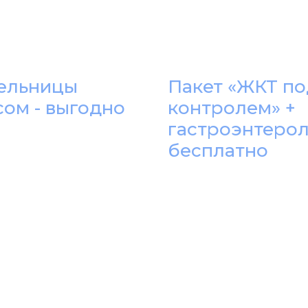
ельницы
Пакет «ЖКТ по
сом - выгодно
контролем» +
гастроэнтеро
бесплатно