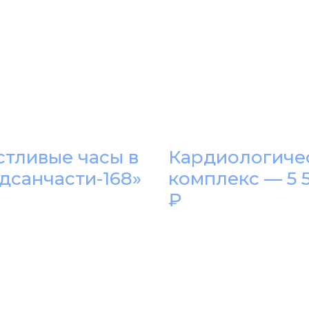
стливые часы в
Кардиологиче
дсанчасти-168»
комплекс — 5 
₽