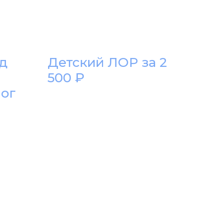
д
Детский ЛОР за 2
500 ₽
лог