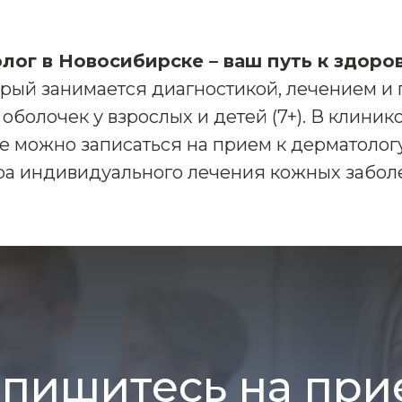
лог в Новосибирске – ваш путь к здоро
торый занимается диагностикой, лечением и
х оболочек у взрослых и детей (7+). В клини
е можно записаться на прием к дерматологу
а индивидуального лечения кожных забол
апишитесь на при