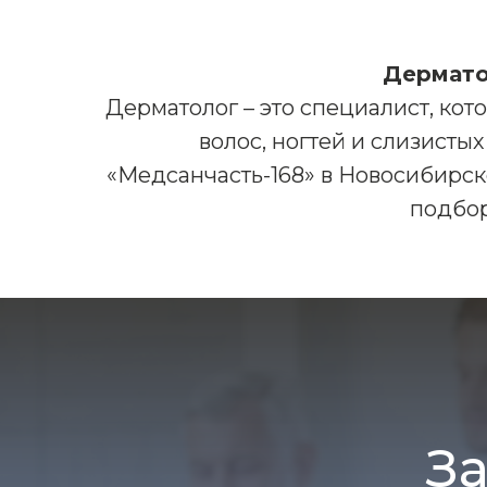
Дермато
Дерматолог – это специалист, ко
волос, ногтей и слизисты
«Медсанчасть-168» в Новосибирск
подбор
З