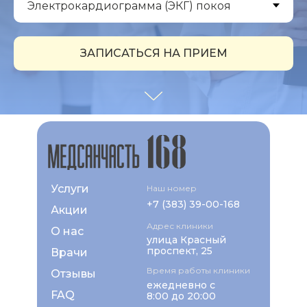
ЗАПИСАТЬСЯ НА ПРИЕМ
Услуги
Наш номер
+7 (383) 39-00-168
Акции
Адрес клиники
О нас
улица Красный
проспект, 25
Врачи
Время работы клиники
Отзывы
ежедневно с
FAQ
8:00 до 20:00