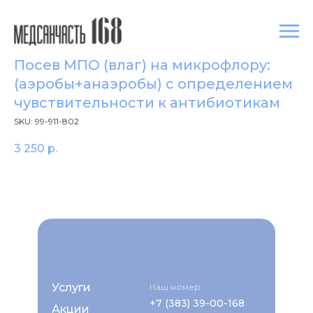
Посев МПО (влаг) на микрофлору:
(аэробы+анаэробы) с определением
чувствительности к антибиотикам
SKU:
99-911-802
3 250
р.
Услуги
Наш номер
+7 (383) 39-00-168
Акции