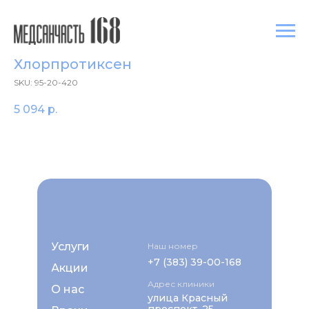
Хлорпротиксен
SKU:
95-20-420
5 094
р.
Услуги
Наш номер
+7 (383) 39-00-168
Акции
Адрес клиники
О нас
улица Красный