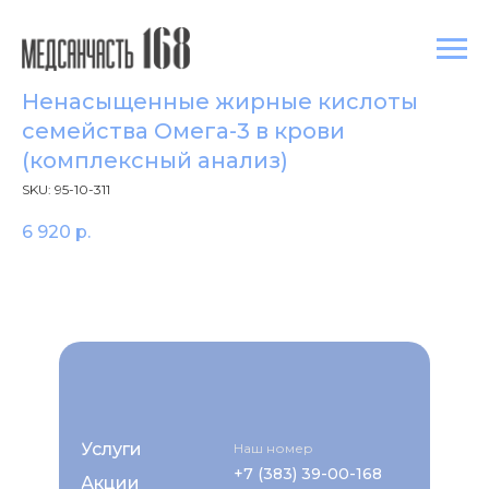
Ненасыщенные жирные кислоты
семейства Омега-3 в крови
(комплексный анализ)
SKU:
95-10-311
6 920
р.
Услуги
Наш номер
+7 (383) 39-00-168
Акции