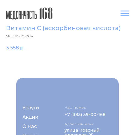
Витамин C (аскорбиновая кислота)
SKU:
95-10-204
3 558
р.
Услуги
Наш номер
+7 (383) 39-00-168
Акции
Адрес клиники
О нас
улица Красный