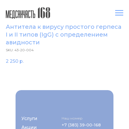
Антитела к вирусу простого герпеса
I и II типов (IgG) с определением
авидности
SKU:
43-20-004
2 250
р.
Услуги
Наш номер
+7 (383) 39-00-168
Акции