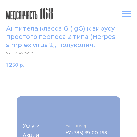
Антитела класса G (IgG) к вирусу
простого герпеса 2 типа (Herpes
simplex virus 2), полуколич.
SKU:
43-20-001
1 250
р.
Услуги
Наш номер
+7 (383) 39-00-168
Акции