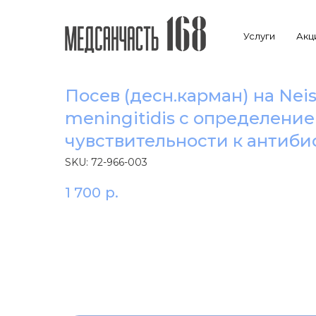
Услуги
Акц
Посев (десн.карман) на Neis
meningitidis с определени
чувcтвительности к антиб
SKU:
72-966-003
1 700
р.