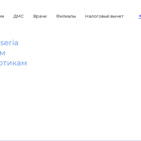
ии
ДМС
Врачи
Филиалы
Налоговый вычет
seria
ем
иотикам