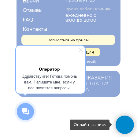
проспект, 25
Врачи
Время работы клиники
Отзывы
ежедневно с
FAQ
8:00 до 20:00
Контакты
Записаться на прием
Правовая информация
Изображения взяты с Freepik
Оператор
Здравствуйте! Готова помочь
ИМЕЮТСЯ ПРОТИВОПОКАЗАНИЯ.
вам. Напишите мне, если у
НЕОБХОДИМА КОНСУЛЬТАЦИЯ
вас появятся вопросы.
СПЕЦИАЛИСТА
Онлайн - запись