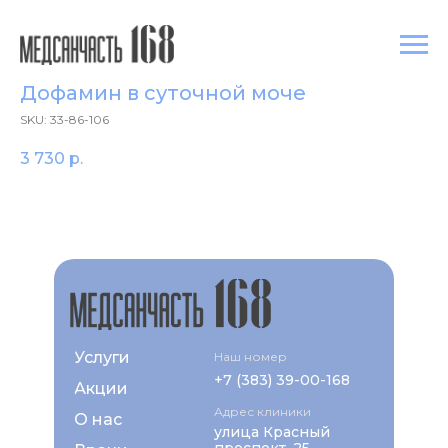
Дофамин в суточной моче
SKU:
33-86-106
3 730
р.
Услуги
Наш номер
+7 (383) 39-00-168
Акции
Адрес клиники
О нас
улица Красный