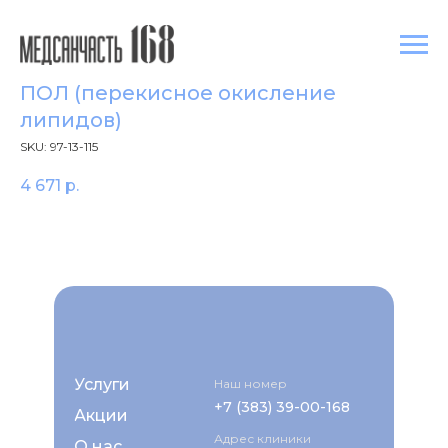
ПОЛ (перекисное окисление
липидов)
SKU:
97-13-115
4 671
р.
Услуги
Наш номер
+7 (383) 39-00-168
Акции
Адрес клиники
О нас