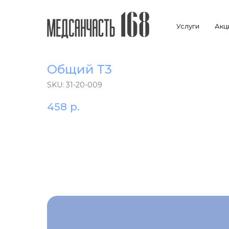
Услуги
Акц
Общий Т3
SKU:
31-20-009
458
р.