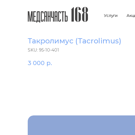
Услуги
Акц
Такролимус (Tacrolimus)
SKU:
95-10-401
3 000
р.