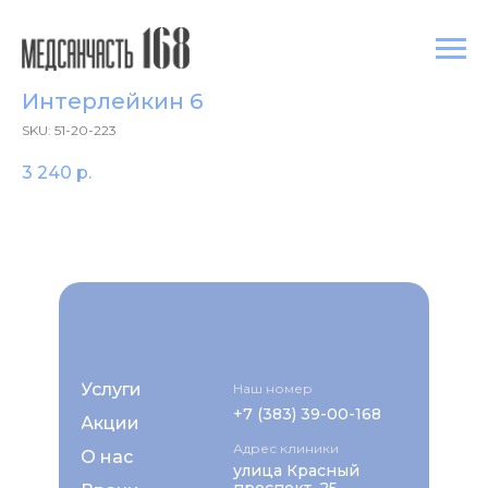
Интерлейкин 6
SKU:
51-20-223
3 240
р.
Услуги
Наш номер
+7 (383) 39-00-168
Акции
Адрес клиники
О нас
улица Красный