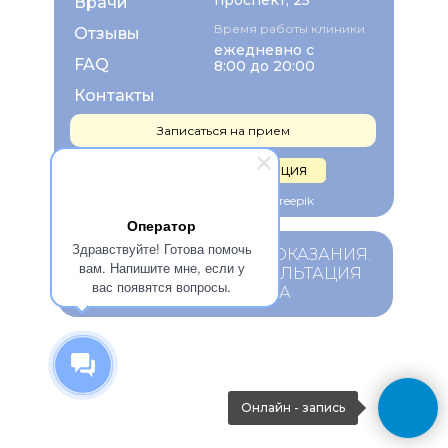
проспект, 25
Врачи
Время работы клиники
Отзывы
ежедневно с
FAQ
8:00 до 20:00
Контакты
Записаться на прием
Правовая информация
Изображения взяты с Freepik
Оператор
Здравствуйте! Готова помочь
ИМЕЮТСЯ ПРОТИВОПОКАЗАНИЯ.
вам. Напишите мне, если у
НЕОБХОДИМА КОНСУЛЬТАЦИЯ
вас появятся вопросы.
СПЕЦИАЛИСТА
Онлайн - запись