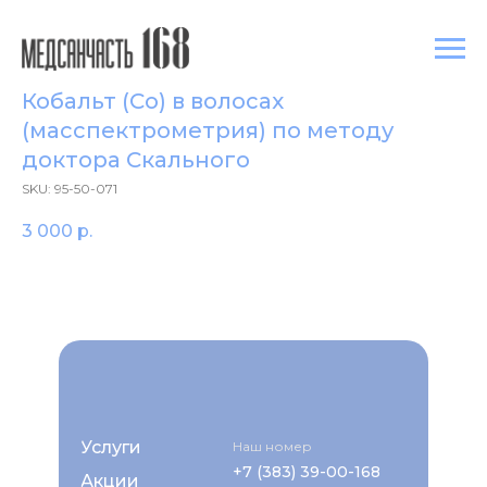
Кобальт (Co) в волосах
(масспектрометрия) по методу
доктора Скального
SKU:
95-50-071
3 000
р.
Услуги
Наш номер
+7 (383) 39-00-168
Акции