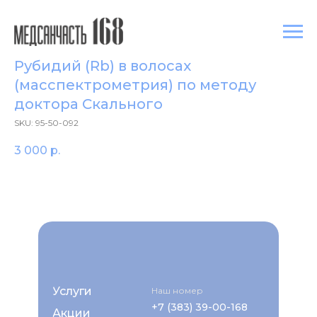
Рубидий (Rb) в волосах
(масспектрометрия) по методу
доктора Скального
SKU:
95-50-092
3 000
р.
Услуги
Наш номер
+7 (383) 39-00-168
Акции