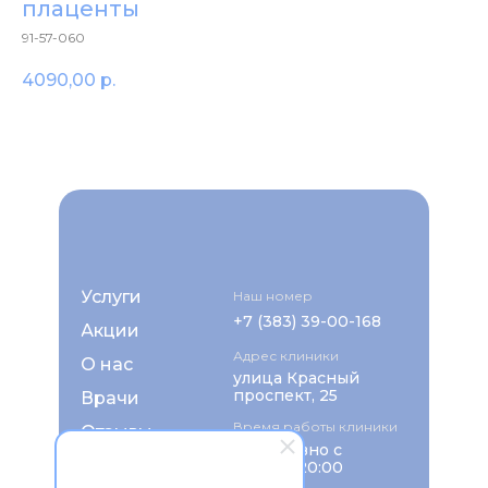
плаценты
91-57-060
4090,00
р.
Услуги
Наш номер
+7 (383) 39-00-168
Акции
Адрес клиники
О нас
улица Красный
проспект, 25
Врачи
Время работы клиники
Отзывы
ежедневно с
FAQ
8:00 до 20:00