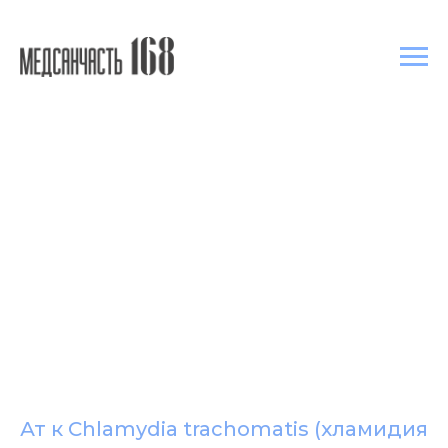
Ат к Chlamydia trachomatis (хламидия