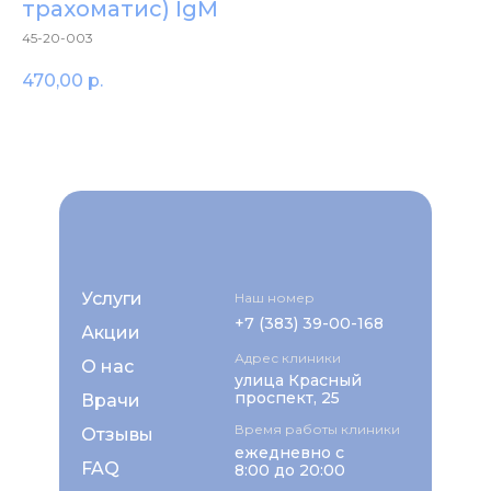
трахоматис) IgМ
45-20-003
470,00
р.
Услуги
Наш номер
+7 (383) 39-00-168
Акции
Адрес клиники
О нас
улица Красный
проспект, 25
Врачи
Время работы клиники
Отзывы
ежедневно с
FAQ
8:00 до 20:00