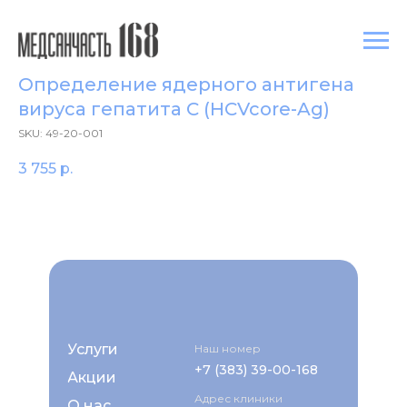
Определение ядерного антигена
вируса гепатита C (HCVcore-Ag)
SKU:
49-20-001
3 755
р.
Услуги
Наш номер
+7 (383) 39-00-168
Акции
Адрес клиники
О нас