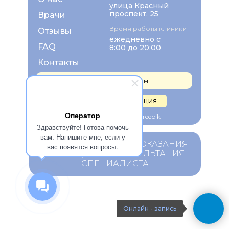
улица Красный
проспект, 25
Врачи
Время работы клиники
Отзывы
ежедневно с
FAQ
8:00 до 20:00
Контакты
Записаться на прием
Правовая информация
Оператор
Изображения взяты с Freepik
Здравствуйте! Готова помочь
вам. Напишите мне, если у
ИМЕЮТСЯ ПРОТИВОПОКАЗАНИЯ.
вас появятся вопросы.
НЕОБХОДИМА КОНСУЛЬТАЦИЯ
СПЕЦИАЛИСТА
Онлайн - запись