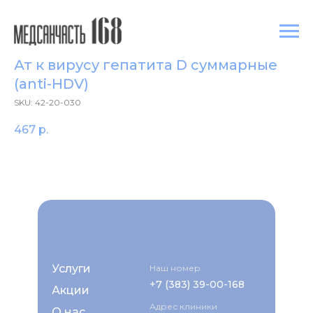
Ат к вирусу гепатита D суммарные
(anti-HDV)
SKU:
42-20-030
467
р.
Услуги
Наш номер
+7 (383) 39-00-168
Акции
Адрес клиники
О нас