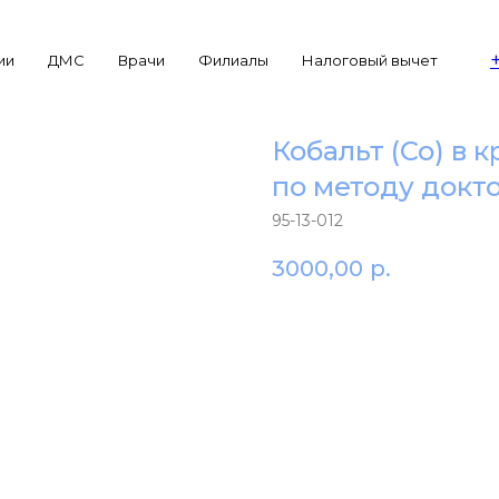
ии
ДМС
Врачи
Филиалы
Налоговый вычет
Кобальт (Co) в 
по методу докт
95-13-012
3000,00
р.