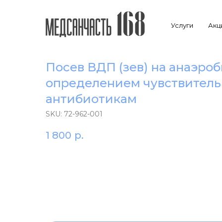
Услуги
Акц
Посев ВДП (зев) на анаэроб
определением чувcтвитель
антибиотикам
SKU:
72-962-001
1 800
р.