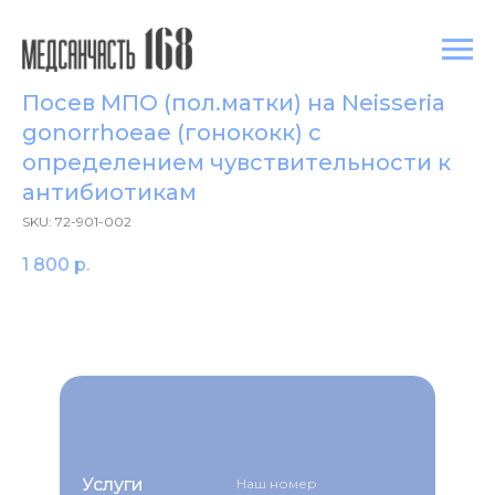
Посев МПО (пол.матки) на Neisseria
gonorrhoeae (гонококк) с
определением чувcтвительности к
антибиотикам
SKU:
72-901-002
1 800
р.
Услуги
Наш номер