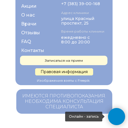
+7 (383) 39-00-168
Акции
Адрес клиники
О нас
улица Красный
проспект, 25
Врачи
Время работы клиники
Отзывы
ежедневно с
FAQ
8:00 до 20:00
Контакты
Записаться на прием
Правовая информация
Изображения взяты с Freepik
ИМЕЮТСЯ ПРОТИВОПОКАЗАНИЯ.
НЕОБХОДИМА КОНСУЛЬТАЦИЯ
СПЕЦИАЛИСТА
Онлайн - запись