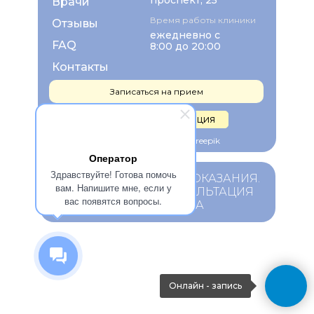
проспект, 25
Врачи
Время работы клиники
Отзывы
ежедневно с
FAQ
8:00 до 20:00
Контакты
Записаться на прием
Правовая информация
Изображения взяты с Freepik
Оператор
Здравствуйте! Готова помочь
ИМЕЮТСЯ ПРОТИВОПОКАЗАНИЯ.
вам. Напишите мне, если у
НЕОБХОДИМА КОНСУЛЬТАЦИЯ
вас появятся вопросы.
СПЕЦИАЛИСТА
Онлайн - запись