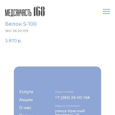
Белок S-100
SKU:
36-20-013
3 870
р.
Услуги
Наш номер
+7 (383) 39-00-168
Акции
Адрес клиники
О нас
улица Красный