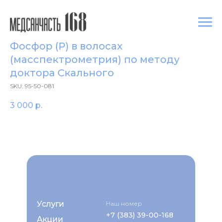
Фосфор (P) в волосах
(масспектрометрия) по методу
доктора Скального
SKU:
95-50-081
3 000
р.
Услуги
Наш номер
+7 (383) 39-00-168
Акции