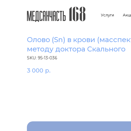
Услуги
Акц
Олово (Sn) в крови (масспе
методу доктора Скального
SKU:
95-13-036
3 000
р.