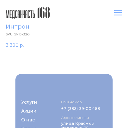
Интрон
SKU:
51-13-320
3 320
р.
Услуги
Наш номер
+7 (383) 39-00-168
Акции
Адрес клиники
О нас
улица Красный