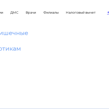
ии
ДМС
Врачи
Филиалы
Налоговый вычет
 кишечные
иотикам