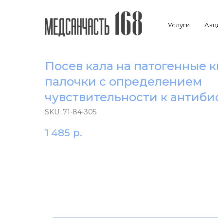
Услуги
Акц
Посев кала на патогенные
палочки с определением
чувствительности к антиб
SKU:
71-84-305
1 485
р.