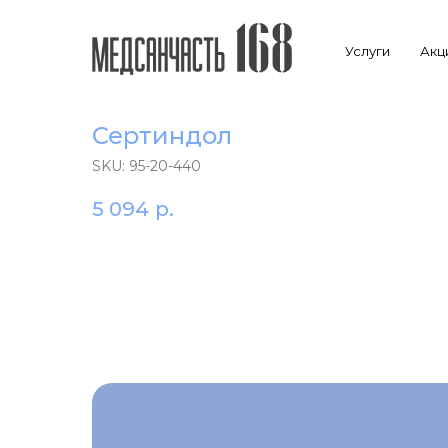
Услуги
Акц
Сертиндол
SKU:
95-20-440
5 094
р.