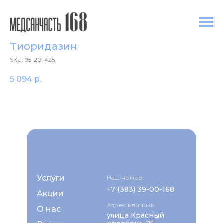
Тиоридазин
SKU:
95-20-425
5 094
р.
Услуги
Наш номер
+7 (383) 39-00-168
Акции
Адрес клиники
О нас
улица Красный