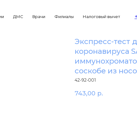
ии
ДМС
Врачи
Филиалы
Налоговый вычет
Экспресс-тест 
коронавируса SA
иммунохромато
соскобе из нос
42-92-001
743,00
р.