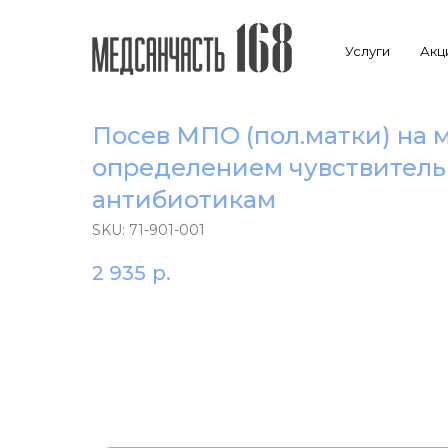
Услуги
Акц
Посев МПО (пол.матки) на 
определением чувcтвитель
антибиотикам
SKU:
71-901-001
2 935
р.