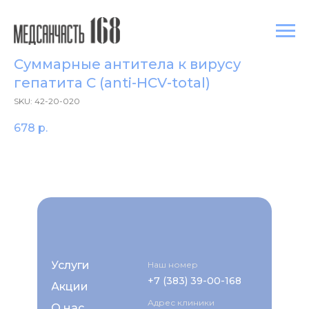
Суммарные антитела к вирусу
гепатита C (anti-HCV-total)
SKU:
42-20-020
678
р.
Услуги
Наш номер
+7 (383) 39-00-168
Акции
Адрес клиники
О нас