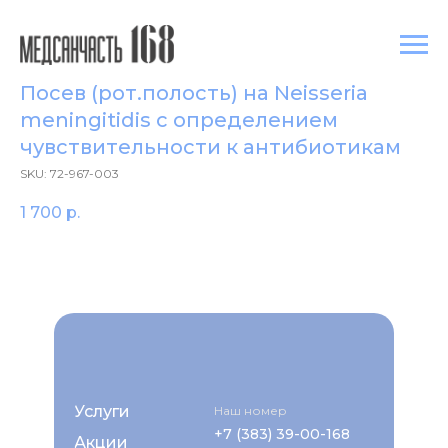
Посев (рот.полость) на Neisseria
meningitidis с определением
чувcтвительности к антибиотикам
SKU:
72-967-003
1 700
р.
Услуги
Наш номер
+7 (383) 39-00-168
Акции