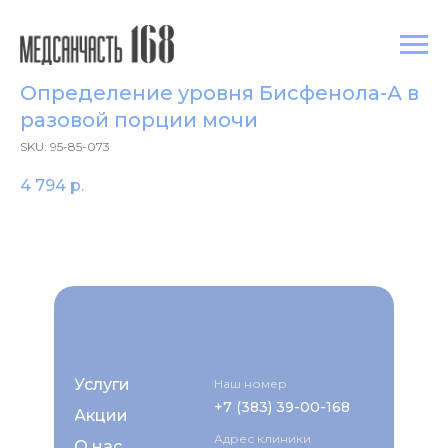
Определение уровня Бисфенола-А в
разовой порции мочи
SKU:
95-85-073
4 794
р.
Услуги
Наш номер
+7 (383) 39-00-168
Акции
Адрес клиники
О нас