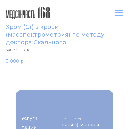
Хром (Cr) в крови
(масспектрометрия) по методу
доктора Скального
SKU:
95-13-010
3 000
р.
Услуги
Наш номер
+7 (383) 39-00-168
Акции