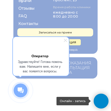
проспект, 25
Врачи
Время работы клиники
Отзывы
ежедневно с
FAQ
8:00 до 20:00
Контакты
Записаться на прием
Правовая информация
Изображения взяты с Freepik
Оператор
Здравствуйте! Готова помочь
ИМЕЮТСЯ ПРОТИВОПОКАЗАНИЯ.
вам. Напишите мне, если у
НЕОБХОДИМА КОНСУЛЬТАЦИЯ
вас появятся вопросы.
СПЕЦИАЛИСТА
Онлайн - запись