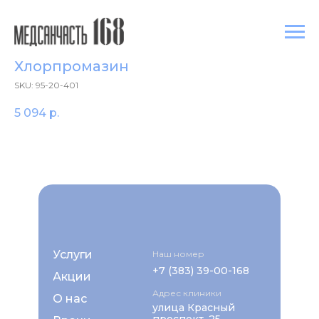
Хлорпромазин
SKU:
95-20-401
5 094
р.
Услуги
Наш номер
+7 (383) 39-00-168
Акции
Адрес клиники
О нас
улица Красный