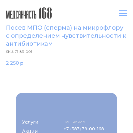
Посев МПО (сперма) на микрофлору
с определением чувcтвительности к
антибиотикам
SKU:
71-83-001
2 250
р.
Услуги
Наш номер
+7 (383) 39-00-168
Акции