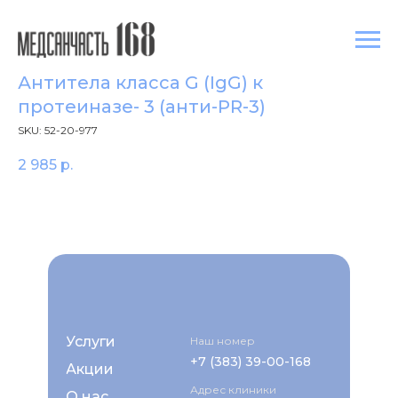
Антитела класса G (IgG) к
протеиназе- 3 (анти-PR-3)
SKU:
52-20-977
2 985
р.
Услуги
Наш номер
+7 (383) 39-00-168
Акции
Адрес клиники
О нас