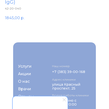
IgG)
42-20-040
1845,00
р.
Услуги
Наш номер
+7 (383) 39-00-168
Акции
Адрес клиники
О нас
улица Красный
проспект, 25
Врачи
Время работы клиники
Отзывы
ежедневно с
FAQ
8:00 до 20:00