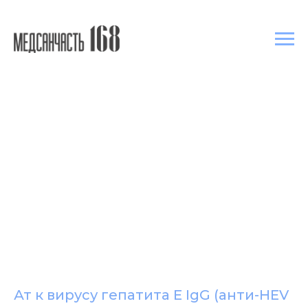
Ат к вирусу гепатита Е IgG (анти-HEV