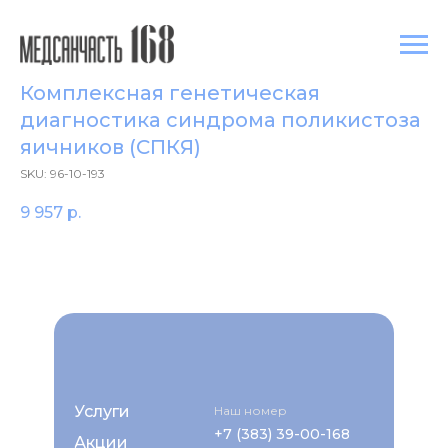
Комплексная генетическая
диагностика синдрома поликистоза
яичников (СПКЯ)
SKU:
96-10-193
9 957
р.
Услуги
Наш номер
+7 (383) 39-00-168
Акции