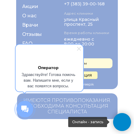
+7 (383) 39-00-168
Акции
Адрес клиники
О нас
улица Красный
проспект, 25
Врачи
Время работы клиники
Отзывы
ежедневно с
FAQ
8:00 до 20:00
Контакты
Записаться на прием
Оператор
Здравствуйте! Готова помочь
Правовая информация
вам. Напишите мне, если у
Изображения взяты с Freepik
вас появятся вопросы.
ИМЕЮТСЯ ПРОТИВОПОКАЗАНИЯ.
НЕОБХОДИМА КОНСУЛЬТАЦИЯ
СПЕЦИАЛИСТА
Онлайн - запись