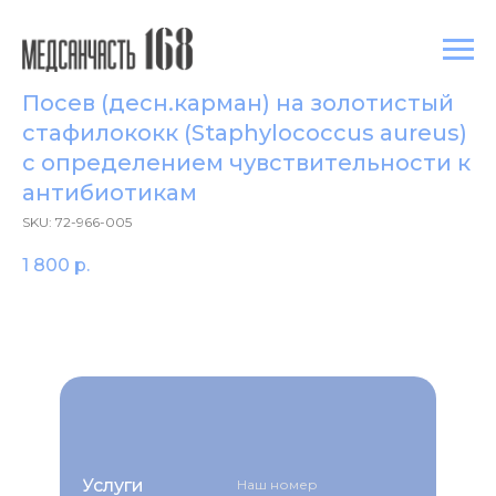
Посев (десн.карман) на золотистый
стафилококк (Staphylococcus aureus)
с определением чувcтвительности к
антибиотикам
SKU:
72-966-005
1 800
р.
Услуги
Наш номер