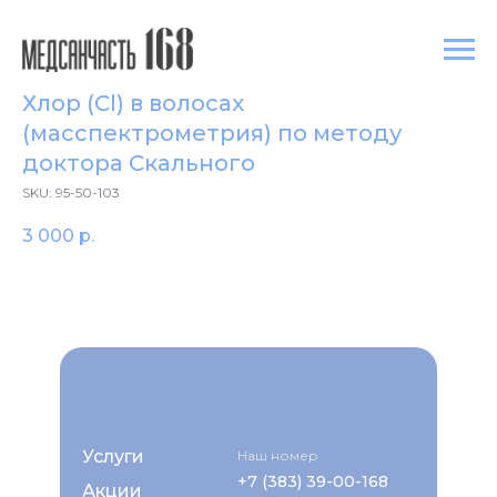
Хлор (Cl) в волосах
(масспектрометрия) по методу
доктора Скального
SKU:
95-50-103
3 000
р.
Услуги
Наш номер
+7 (383) 39-00-168
Акции