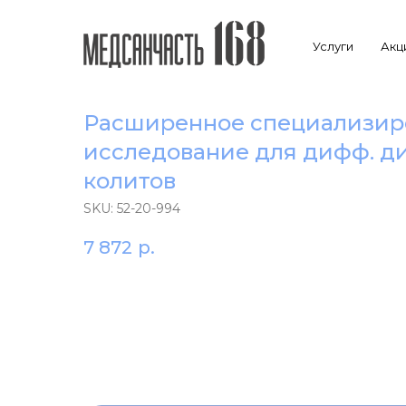
Услуги
Акц
Расширенное специализир
исследование для дифф. д
колитов
SKU:
52-20-994
7 872
р.