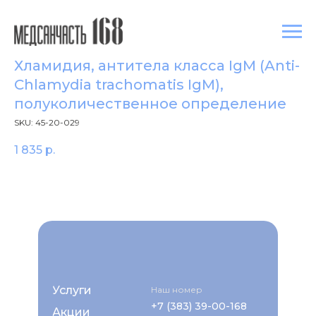
Хламидия, антитела класса IgM (Anti-
Chlamydia trachomatis IgM),
полуколичественное определение
SKU:
45-20-029
1 835
р.
Услуги
Наш номер
+7 (383) 39-00-168
Акции