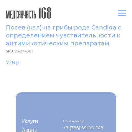
Посев (кал) на грибы рода Candida с
определением чувствительности к
антимикотическим препаратам
SKU:
75-84-001
728
р.
Услуги
Наш номер
+7 (383) 39-00-168
Акции