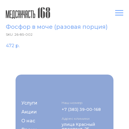
Фосфор в моче (разовая порция)
SKU:
26-85-002
472
р.
Услуги
Наш номер
+7 (383) 39-00-168
Акции
Адрес клиники
О нас
улица Красный